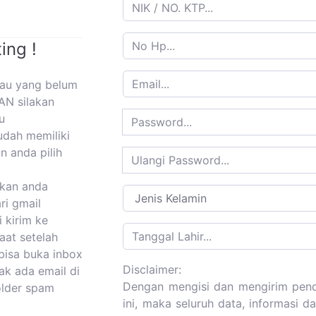
ing !
tau yang belum
AN silakan
u
udah memiliki
n anda pilih
kan anda
ri gmail
i kirim ke
aat setelah
bisa buka inbox
Disclaimer:
dak ada email di
Dengan mengisi dan mengirim pend
folder spam
ini, maka seluruh data, informasi 