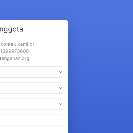
Anggota
a kontak kami di
281399973600
tenganan.org