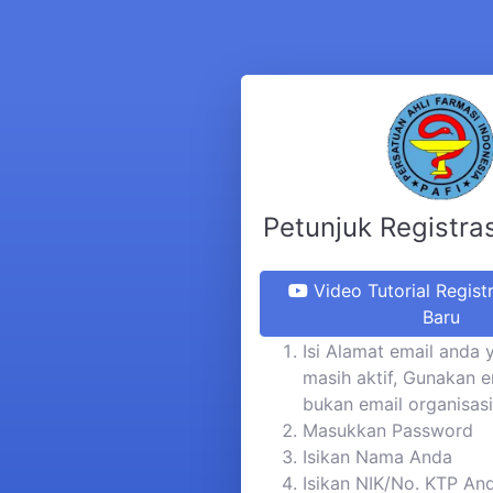
Petunjuk Registra
Video Tutorial Regist
Baru
Isi Alamat email anda 
masih aktif, Gunakan e
bukan email organisasi
Masukkan Password
Isikan Nama Anda
Isikan NIK/No. KTP An